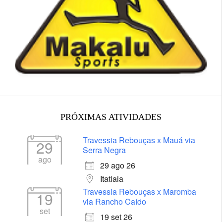
PRÓXIMAS ATIVIDADES
Travessia Rebouças x Mauá via
29
Serra Negra
ago
29 ago 26
Itatiaia
Travessia Rebouças x Maromba
19
via Rancho Caído
set
19 set 26