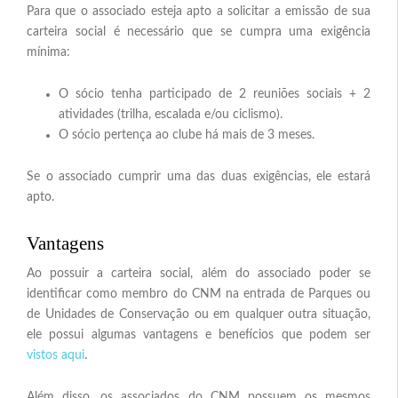
Para que o associado esteja apto a solicitar a emissão de sua
Espaço PESET
carteira social é necessário que se cumpra uma exigência
mínima:
Espaço FEMERJ
O sócio tenha participado de 2 reuniões sociais + 2
atividades (trilha, escalada e/ou ciclismo).
Relacionamento
O sócio pertença ao clube há mais de 3 meses.
Loja CNM
Se o associado cumprir uma das duas exigências, ele estará
apto.
Contato
Vantagens
Ao possuir a carteira social, além do associado poder se
identificar como membro do CNM na entrada de Parques ou
de Unidades de Conservação ou em qualquer outra situação,
ele possui algumas vantagens e benefícios que podem ser
vistos aqui
.
Além disso, os associados do CNM possuem os mesmos