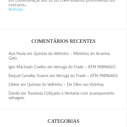
Em comemoração aos 20 do CNM estamos promovendo um
concurso…
Notícias
COMENTÁRIOS RECENTES
Ana Paula
em
Quintas do Velhinho – Mistérios do Arranha
Gato
Igor Machado Coelho
em
Verruga do Frade – ATM PARNASO
Raquel Canellas Soares
em
Verruga do Frade – ATM PARNASO
Cleber
em
Quintas do Velhinho – De Olho nas Vizinhas
Danilo
em
Travessia Cobiçado x Ventania com acampamento
selvagem
CATEGORIAS