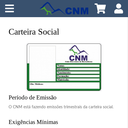
Home
O CNM
Carteira Social
Como Participar
Programação
Croquiteca
Publicações
Período de Emissão
Meio Ambiente
O CNM está fazendo emissões trimestrais da carteira social.
Cursos
Exigências Mínimas