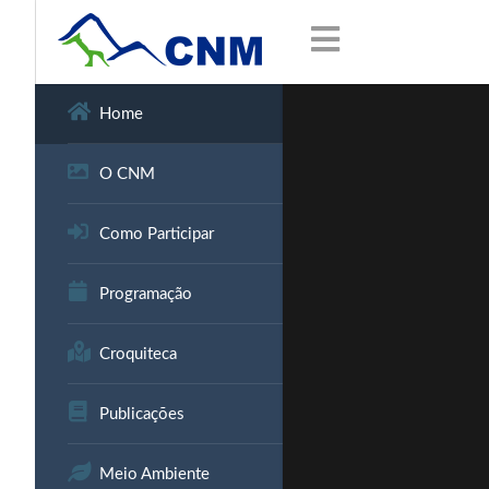
sms onay
casibom güncel giriş
Home
O CNM
Como Participar
Programação
Croquiteca
Publicações
Meio Ambiente