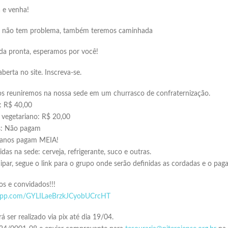
 e venha!
a, não tem problema, também teremos caminhada
a pronta, esperamos por você!
aberta no site. Inscreva-se.
os reuniremos na nossa sede em um churrasco de confraternização.
: R$ 40,00
 vegetariano: R$ 20,00
os: Não pagam
2 anos pagam MEIA!
das na sede: cerveja, refrigerante, suco e outras.
cipar, segue o link para o grupo onde serão definidas as cordadas e o pa
os e convidados!!!
sapp.com/GYLILaeBrzkJCyobUCrcHT
ser realizado via pix até dia 19/04.