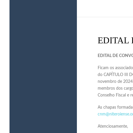
EDITAL
EDITAL DE CONV
Ficam os associa
do CAPÍTULO III D
novembro de 2024, à
membros dos cargos
Conselho Fiscal e 
As chapas formadas 
cnm@niteroiense.or
Atenciosamente,