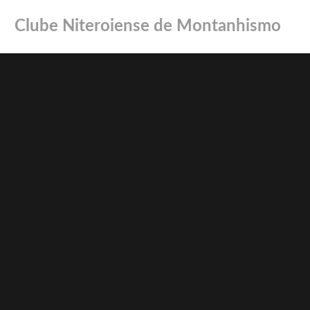
casibom giriş
casibom
casibom güncel giriş
casibom giriş
casibom
casibom
Clube Niteroiense de Montanhismo