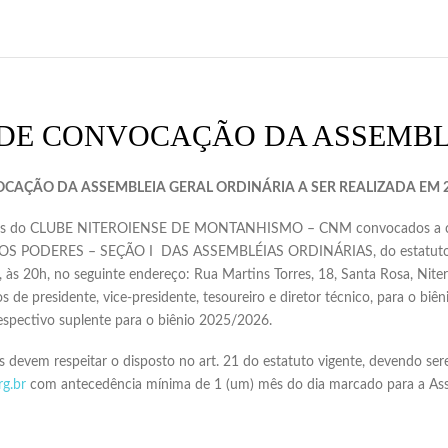
 DE CONVOCAÇÃO DA ASSEMBL
OCAÇÃO DA ASSEMBLEIA GERAL ORDINÁRIA A SER REALIZADA EM 
dos do CLUBE NITEROIENSE DE MONTANHISMO – CNM convocados a comp
OS PODERES – SEÇÃO I DAS ASSEMBLÉIAS ORDINÁRIAS, do estatuto vig
s 20h, no seguinte endereço: Rua Martins Torres, 18, Santa Rosa, Niteró
 de presidente, vice-presidente, tesoureiro e diretor técnico, para o 
respectivo suplente para o biênio 2025/2026.
devem respeitar o disposto no art. 21 do estatuto vigente, devendo sere
g.br
com antecedência mínima de 1 (um) mês do dia marcado para a Asse