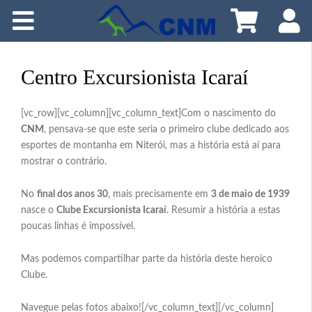
Home
O CNM
Centro Excursionista Icaraí
Como Participar
[vc_row][vc_column][vc_column_text]Com o nascimento do
CNM
, pensava-se que este seria o primeiro clube dedicado aos
Programação
esportes de montanha em Niterói, mas a história está aí para
mostrar o contrário.
Croquiteca
No
final dos anos 30
, mais precisamente em
3 de maio de 1939
nasce o
Clube Excursionista Icaraí
. Resumir a história a estas
Publicações
poucas linhas é impossível.
Meio Ambiente
Mas podemos compartilhar parte da história deste heroico
Clube.
Cursos
Navegue pelas fotos abaixo![/vc_column_text][/vc_column]