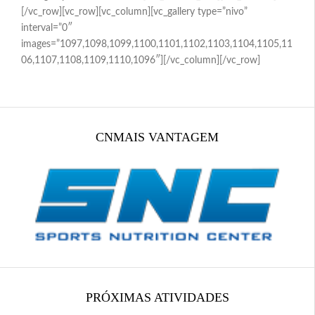
[/vc_row][vc_row][vc_column][vc_gallery type=”nivo”
Espaço PESET
interval=”0″
images=”1097,1098,1099,1100,1101,1102,1103,1104,1105,11
Espaço FEMERJ
06,1107,1108,1109,1110,1096″][/vc_column][/vc_row]
Relacionamento
CNMAIS VANTAGEM
Loja CNM
Contato
PRÓXIMAS ATIVIDADES