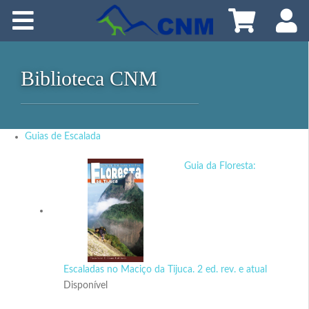
Home
O CNM
Biblioteca CNM
Como Participar
Programação
Guias de Escalada
Guia da Floresta:
Croquiteca
Publicações
Meio Ambiente
Escaladas no Maciço da Tijuca. 2 ed. rev. e atual
Disponível
Cursos