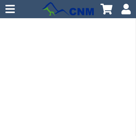
Home
O CNM
Como Participar
Programação
Croquiteca
Publicações
Meio Ambiente
Cursos