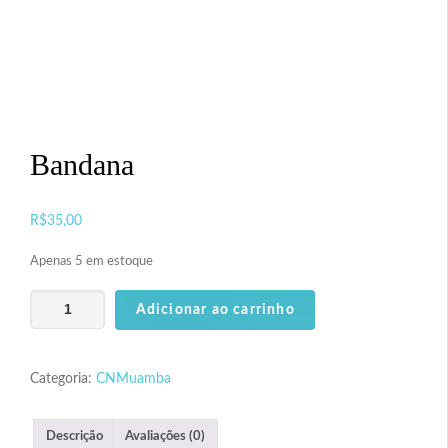
Espaço PESET
Espaço FEMERJ
Relacionamento
Bandana
Loja CNM
R$
35,00
Contato
Apenas 5 em estoque
Bandana
Adicionar ao carrinho
quantidade
Categoria:
CNMuamba
Descrição
Avaliações (0)